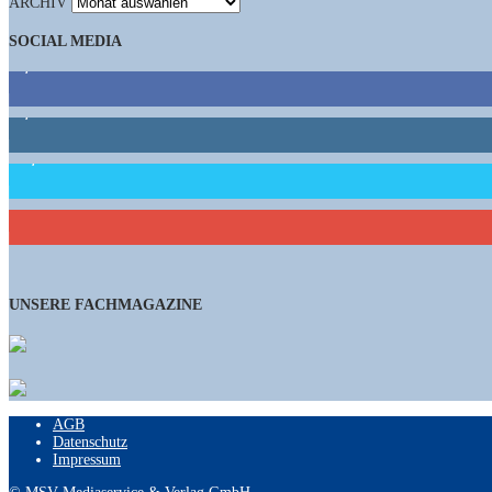
ARCHIV
SOCIAL MEDIA
9,863
Fans
1,662
Follower
15,658
Follower
460
Abonnenten
UNSERE FACHMAGAZINE
AGB
Datenschutz
Impressum