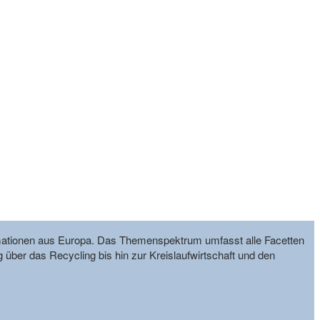
formationen aus Europa. Das Themenspektrum umfasst alle Facetten
g über das Recycling bis hin zur Kreislaufwirtschaft und den