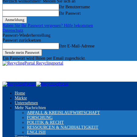
Herzlich willkommen! Melden Sie sich an
Ihr Benutzername
Ihr Passwort
Haben Sie Ihr Passwort vergessen? Hilfe bekommen
Datenschutz
Passwort-Wiederherstellung
Passwort zurücksetzen
Ihre E-Mail-Adresse
Ein Passwort wird Ihnen per Email zugeschickt.
Recyclingportal
Home
Märkte
Unternehmen
Mehr Nachrichten
ABFALL & KREISLAUFWIRTSCHAFT
FORSCHUNG
POLITIK & RECHT
RESSOURCEN & NACHHALTIGKEIT
ENGLISH