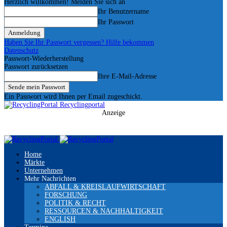
Herzlich willkommen! Melden Sie sich an
Ihr Benutzername
Ihr Passwort
Haben Sie Ihr Passwort vergessen? Hilfe bekommen
Datenschutz
Passwort-Wiederherstellung
Passwort zurücksetzen
Ihre E-Mail-Adresse
Ein Passwort wird Ihnen per Email zugeschickt.
Recyclingportal
Anzeige
Home
Märkte
Unternehmen
Mehr Nachrichten
ABFALL & KREISLAUFWIRTSCHAFT
FORSCHUNG
POLITIK & RECHT
RESSOURCEN & NACHHALTIGKEIT
ENGLISH