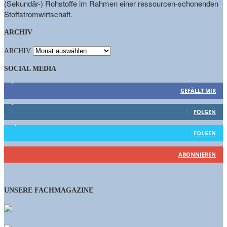
(Sekundär-) Rohstoffe im Rahmen einer ressourcen-schonenden
Stoffstromwirtschaft.
ARCHIV
ARCHIV
SOCIAL MEDIA
9,863
Fans
GEFÄLLT MIR
1,662
Follower
FOLGEN
15,658
Follower
FOLGEN
460
Abonnenten
ABONNIEREN
UNSERE FACHMAGAZINE