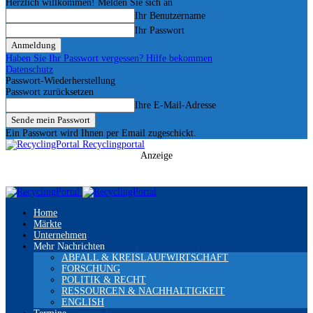
Herzlich willkommen! Melden Sie sich an
Ihr Benutzername
Ihr Passwort
Haben Sie Ihr Passwort vergessen? Hilfe bekommen
Datenschutz
Passwort-Wiederherstellung
Passwort zurücksetzen
Ihre E-Mail-Adresse
Ein Passwort wird Ihnen per Email zugeschickt.
Recyclingportal
Anzeige
Home
Märkte
Unternehmen
Mehr Nachrichten
ABFALL & KREISLAUFWIRTSCHAFT
FORSCHUNG
POLITIK & RECHT
RESSOURCEN & NACHHALTIGKEIT
ENGLISH