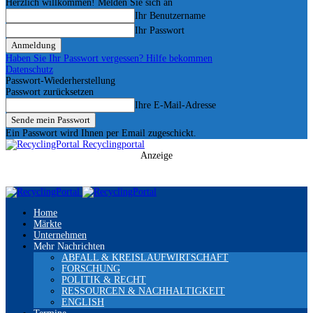
Herzlich willkommen! Melden Sie sich an
Ihr Benutzername
Ihr Passwort
Haben Sie Ihr Passwort vergessen? Hilfe bekommen
Datenschutz
Passwort-Wiederherstellung
Passwort zurücksetzen
Ihre E-Mail-Adresse
Ein Passwort wird Ihnen per Email zugeschickt.
Recyclingportal
Anzeige
Home
Märkte
Unternehmen
Mehr Nachrichten
ABFALL & KREISLAUFWIRTSCHAFT
FORSCHUNG
POLITIK & RECHT
RESSOURCEN & NACHHALTIGKEIT
ENGLISH