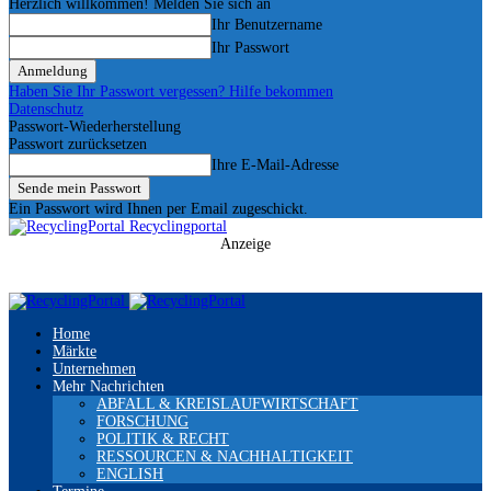
Herzlich willkommen! Melden Sie sich an
Ihr Benutzername
Ihr Passwort
Haben Sie Ihr Passwort vergessen? Hilfe bekommen
Datenschutz
Passwort-Wiederherstellung
Passwort zurücksetzen
Ihre E-Mail-Adresse
Ein Passwort wird Ihnen per Email zugeschickt.
Recyclingportal
Anzeige
Home
Märkte
Unternehmen
Mehr Nachrichten
ABFALL & KREISLAUFWIRTSCHAFT
FORSCHUNG
POLITIK & RECHT
RESSOURCEN & NACHHALTIGKEIT
ENGLISH