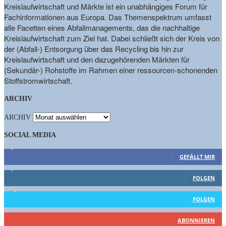
Kreislaufwirtschaft und Märkte ist ein unabhängiges Forum für
Fachinformationen aus Europa. Das Themenspektrum umfasst
alle Facetten eines Abfallmanagements, das die nachhaltige
Kreislaufwirtschaft zum Ziel hat. Dabei schließt sich der Kreis von
der (Abfall-) Entsorgung über das Recycling bis hin zur
Kreislaufwirtschaft und den dazugehörenden Märkten für
(Sekundär-) Rohstoffe im Rahmen einer ressourcen-schonenden
Stoffstromwirtschaft.
ARCHIV
ARCHIV
SOCIAL MEDIA
9,863
Fans
GEFÄLLT MIR
1,662
Follower
FOLGEN
15,658
Follower
FOLGEN
461
Abonnenten
ABONNIEREN