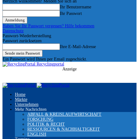
Herzlich willkommen! Melden Sie sich an
Ihr Benutzername
Ihr Passwort
Haben Sie Ihr Passwort vergessen? Hilfe bekommen
Datenschutz
Passwort-Wiederherstellung
Passwort zurücksetzen
Ihre E-Mail-Adresse
Ein Passwort wird Ihnen per Email zugeschickt.
Recyclingportal
Anzeige
Home
Märkte
Unternehmen
Mehr Nachrichten
ABFALL & KREISLAUFWIRTSCHAFT
FORSCHUNG
POLITIK & RECHT
RESSOURCEN & NACHHALTIGKEIT
ENGLISH