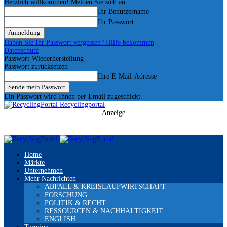
Herzlich willkommen! Melden Sie sich an
Ihr Benutzername
Ihr Passwort
Haben Sie Ihr Passwort vergessen? Hilfe bekommen
Datenschutz
Passwort-Wiederherstellung
Passwort zurücksetzen
Ihre E-Mail-Adresse
Ein Passwort wird Ihnen per Email zugeschickt.
Recyclingportal
Anzeige
Home
Märkte
Unternehmen
Mehr Nachrichten
ABFALL & KREISLAUFWIRTSCHAFT
FORSCHUNG
POLITIK & RECHT
RESSOURCEN & NACHHALTIGKEIT
ENGLISH