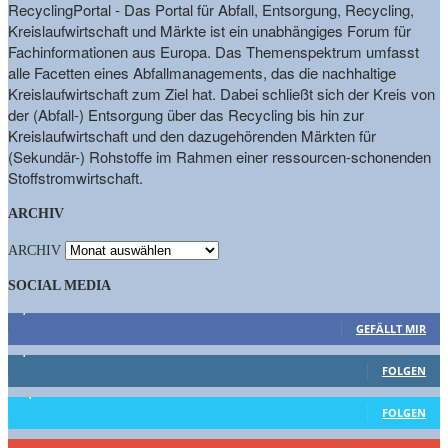
RecyclingPortal - Das Portal für Abfall, Entsorgung, Recycling,
Kreislaufwirtschaft und Märkte ist ein unabhängiges Forum für
Fachinformationen aus Europa. Das Themenspektrum umfasst
alle Facetten eines Abfallmanagements, das die nachhaltige
Kreislaufwirtschaft zum Ziel hat. Dabei schließt sich der Kreis von
der (Abfall-) Entsorgung über das Recycling bis hin zur
Kreislaufwirtschaft und den dazugehörenden Märkten für
(Sekundär-) Rohstoffe im Rahmen einer ressourcen-schonenden
Stoffstromwirtschaft.
ARCHIV
ARCHIV
SOCIAL MEDIA
9,863
Fans
GEFÄLLT MIR
1,662
Follower
FOLGEN
15,658
Follower
FOLGEN
460
Abonnenten