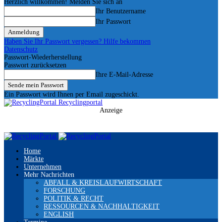
Herzlich willkommen! Melden Sie sich an
Ihr Benutzername
Ihr Passwort
Haben Sie Ihr Passwort vergessen? Hilfe bekommen
Datenschutz
Passwort-Wiederherstellung
Passwort zurücksetzen
Ihre E-Mail-Adresse
Ein Passwort wird Ihnen per Email zugeschickt.
Recyclingportal
Anzeige
Home
Märkte
Unternehmen
Mehr Nachrichten
ABFALL & KREISLAUFWIRTSCHAFT
FORSCHUNG
POLITIK & RECHT
RESSOURCEN & NACHHALTIGKEIT
ENGLISH