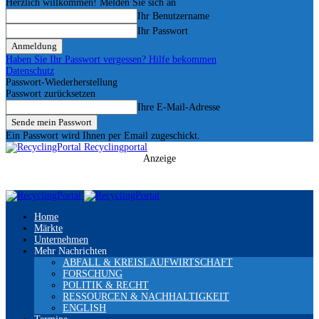
Herzlich willkommen! Melden Sie sich an
Ihr Benutzername
Ihr Passwort
Haben Sie Ihr Passwort vergessen? Hilfe bekommen
Datenschutz
Passwort-Wiederherstellung
Passwort zurücksetzen
Ihre E-Mail-Adresse
Ein Passwort wird Ihnen per Email zugeschickt.
Recyclingportal
Anzeige
Home
Märkte
Unternehmen
Mehr Nachrichten
ABFALL & KREISLAUFWIRTSCHAFT
FORSCHUNG
POLITIK & RECHT
RESSOURCEN & NACHHALTIGKEIT
ENGLISH