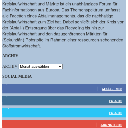
Kreislaufwirtschaft und Märkte ist ein unabhängiges Forum für
Fachinformationen aus Europa. Das Themenspektrum umfasst
alle Facetten eines Abfallmanagements, das die nachhaltige
Kreislaufwirtschaft zum Ziel hat. Dabei schließt sich der Kreis von
der (Abfall-) Entsorgung über das Recycling bis hin zur
Kreislaufwirtschaft und den dazugehörenden Märkten für
(Sekundär-) Rohstoffe im Rahmen einer ressourcen-schonenden
Stoffstromwirtschaft.
ARCHIV
ARCHIV
SOCIAL MEDIA
9,863
Fans
GEFÄLLT MIR
1,662
Follower
FOLGEN
15,658
Follower
FOLGEN
461
Abonnenten
ABONNIEREN