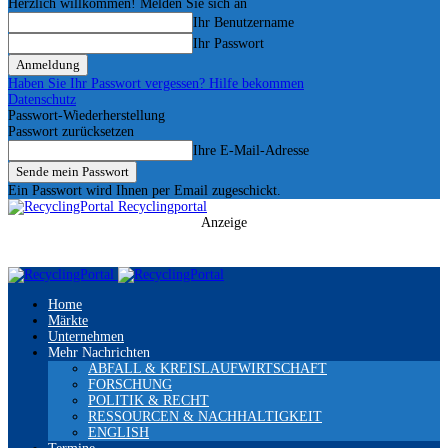
Herzlich willkommen! Melden Sie sich an
Ihr Benutzername
Ihr Passwort
Haben Sie Ihr Passwort vergessen? Hilfe bekommen
Datenschutz
Passwort-Wiederherstellung
Passwort zurücksetzen
Ihre E-Mail-Adresse
Ein Passwort wird Ihnen per Email zugeschickt.
Recyclingportal
Anzeige
Home
Märkte
Unternehmen
Mehr Nachrichten
ABFALL & KREISLAUFWIRTSCHAFT
FORSCHUNG
POLITIK & RECHT
RESSOURCEN & NACHHALTIGKEIT
ENGLISH