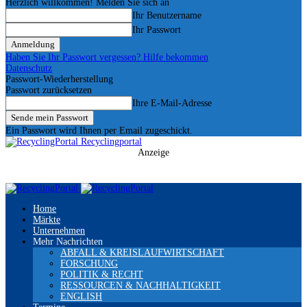
Herzlich willkommen! Melden Sie sich an
Ihr Benutzername
Ihr Passwort
Haben Sie Ihr Passwort vergessen? Hilfe bekommen
Datenschutz
Passwort-Wiederherstellung
Passwort zurücksetzen
Ihre E-Mail-Adresse
Ein Passwort wird Ihnen per Email zugeschickt.
Recyclingportal
Anzeige
Home
Märkte
Unternehmen
Mehr Nachrichten
ABFALL & KREISLAUFWIRTSCHAFT
FORSCHUNG
POLITIK & RECHT
RESSOURCEN & NACHHALTIGKEIT
ENGLISH