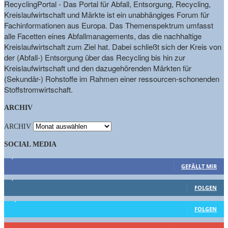
RecyclingPortal - Das Portal für Abfall, Entsorgung, Recycling,
Kreislaufwirtschaft und Märkte ist ein unabhängiges Forum für
Fachinformationen aus Europa. Das Themenspektrum umfasst
alle Facetten eines Abfallmanagements, das die nachhaltige
Kreislaufwirtschaft zum Ziel hat. Dabei schließt sich der Kreis von
der (Abfall-) Entsorgung über das Recycling bis hin zur
Kreislaufwirtschaft und den dazugehörenden Märkten für
(Sekundär-) Rohstoffe im Rahmen einer ressourcen-schonenden
Stoffstromwirtschaft.
ARCHIV
ARCHIV
SOCIAL MEDIA
9,863
Fans
GEFÄLLT MIR
1,662
Follower
FOLGEN
15,658
Follower
FOLGEN
461
Abonnenten