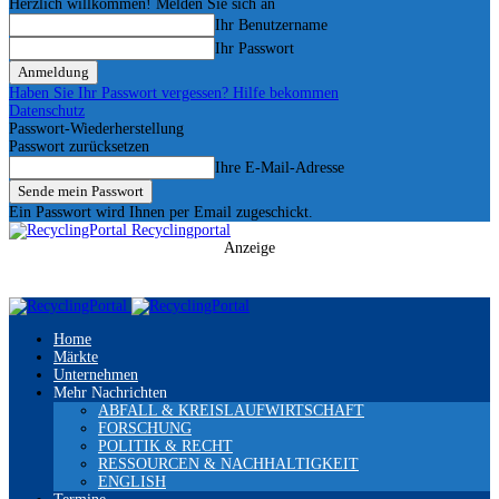
Herzlich willkommen! Melden Sie sich an
Ihr Benutzername
Ihr Passwort
Haben Sie Ihr Passwort vergessen? Hilfe bekommen
Datenschutz
Passwort-Wiederherstellung
Passwort zurücksetzen
Ihre E-Mail-Adresse
Ein Passwort wird Ihnen per Email zugeschickt.
Recyclingportal
Anzeige
Home
Märkte
Unternehmen
Mehr Nachrichten
ABFALL & KREISLAUFWIRTSCHAFT
FORSCHUNG
POLITIK & RECHT
RESSOURCEN & NACHHALTIGKEIT
ENGLISH