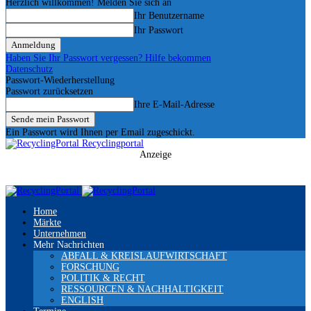
Herzlich willkommen! Melden Sie sich an
Ihr Benutzername
Ihr Passwort
Haben Sie Ihr Passwort vergessen? Hilfe bekommen
Datenschutz
Passwort-Wiederherstellung
Passwort zurücksetzen
Ihre E-Mail-Adresse
Ein Passwort wird Ihnen per Email zugeschickt.
Recyclingportal
Anzeige
Home
Märkte
Unternehmen
Mehr Nachrichten
ABFALL & KREISLAUFWIRTSCHAFT
FORSCHUNG
POLITIK & RECHT
RESSOURCEN & NACHHALTIGKEIT
ENGLISH