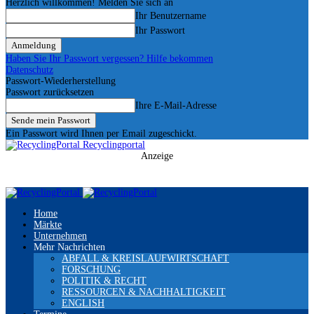
Herzlich willkommen! Melden Sie sich an
Ihr Benutzername
Ihr Passwort
Haben Sie Ihr Passwort vergessen? Hilfe bekommen
Datenschutz
Passwort-Wiederherstellung
Passwort zurücksetzen
Ihre E-Mail-Adresse
Ein Passwort wird Ihnen per Email zugeschickt.
Recyclingportal
Anzeige
Home
Märkte
Unternehmen
Mehr Nachrichten
ABFALL & KREISLAUFWIRTSCHAFT
FORSCHUNG
POLITIK & RECHT
RESSOURCEN & NACHHALTIGKEIT
ENGLISH