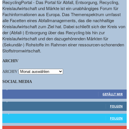
RecyclingPortal - Das Portal für Abfall, Entsorgung, Recycling,
Kreislaufwirtschaft und Märkte ist ein unabhängiges Forum für
Fachinformationen aus Europa. Das Themenspektrum umfasst
alle Facetten eines Abfallmanagements, das die nachhaltige
Kreislaufwirtschaft zum Ziel hat. Dabei schließt sich der Kreis von
der (Abfall-) Entsorgung über das Recycling bis hin zur
Kreislaufwirtschaft und den dazugehörenden Märkten für
(Sekundär-) Rohstoffe im Rahmen einer ressourcen-schonenden
Stoffstromwirtschaft.
ARCHIV
ARCHIV
SOCIAL MEDIA
9,863
Fans
GEFÄLLT MIR
1,662
Follower
FOLGEN
15,658
Follower
FOLGEN
461
Abonnenten