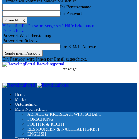
Herzlich willkommen! Melden Sie sich an
Ihr Benutzername
Ihr Passwort
Haben Sie Ihr Passwort vergessen? Hilfe bekommen
Datenschutz
Passwort-Wiederherstellung
Passwort zurücksetzen
Ihre E-Mail-Adresse
Ein Passwort wird Ihnen per Email zugeschickt.
Recyclingportal
Anzeige
Home
Märkte
Unternehmen
Mehr Nachrichten
ABFALL & KREISLAUFWIRTSCHAFT
FORSCHUNG
POLITIK & RECHT
RESSOURCEN & NACHHALTIGKEIT
ENGLISH