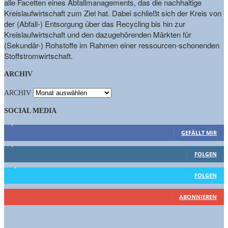
alle Facetten eines Abfallmanagements, das die nachhaltige
Kreislaufwirtschaft zum Ziel hat. Dabei schließt sich der Kreis von
der (Abfall-) Entsorgung über das Recycling bis hin zur
Kreislaufwirtschaft und den dazugehörenden Märkten für
(Sekundär-) Rohstoffe im Rahmen einer ressourcen-schonenden
Stoffstromwirtschaft.
ARCHIV
ARCHIV
SOCIAL MEDIA
9,863
Fans
GEFÄLLT MIR
1,662
Follower
FOLGEN
15,658
Follower
FOLGEN
460
Abonnenten
ABONNIEREN