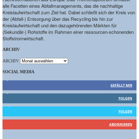
alle Facetten eines Abfallmanagements, das die nachhaltige
Kreislaufwirtschaft zum Ziel hat. Dabei schließt sich der Kreis von
der (Abfall-) Entsorgung über das Recycling bis hin zur
Kreislaufwirtschaft und den dazugehörenden Märkten für
(Sekundär-) Rohstoffe im Rahmen einer ressourcen-schonenden
Stoffstromwirtschaft.
ARCHIV
ARCHIV
SOCIAL MEDIA
9,863
Fans
GEFÄLLT MIR
1,662
Follower
FOLGEN
15,658
Follower
FOLGEN
461
Abonnenten
ABONNIEREN