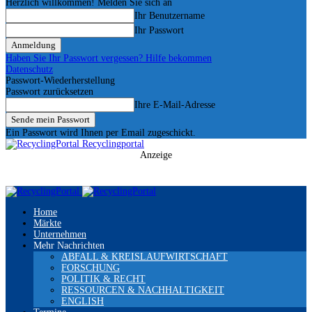
Herzlich willkommen! Melden Sie sich an
Ihr Benutzername
Ihr Passwort
Haben Sie Ihr Passwort vergessen? Hilfe bekommen
Datenschutz
Passwort-Wiederherstellung
Passwort zurücksetzen
Ihre E-Mail-Adresse
Ein Passwort wird Ihnen per Email zugeschickt.
Recyclingportal
Anzeige
Home
Märkte
Unternehmen
Mehr Nachrichten
ABFALL & KREISLAUFWIRTSCHAFT
FORSCHUNG
POLITIK & RECHT
RESSOURCEN & NACHHALTIGKEIT
ENGLISH