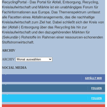
RecyclingPortal - Das Portal für Abfall, Entsorgung, Recycling,
Kreislaufwirtschaft und Märkte ist ein unabhängiges Forum für
Fachinformationen aus Europa. Das Themenspektrum umfasst
alle Facetten eines Abfallmanagements, das die nachhaltige
Kreislaufwirtschaft zum Ziel hat. Dabei schließt sich der Kreis von
der (Abfall-) Entsorgung über das Recycling bis hin zur
Kreislaufwirtschaft und den dazugehörenden Märkten für
(Sekundär-) Rohstoffe im Rahmen einer ressourcen-schonenden
Stoffstromwirtschaft.
ARCHIV
ARCHIV
SOCIAL MEDIA
9,863
Fans
GEFÄLLT MIR
1,662
Follower
FOLGEN
15,658
Follower
FOLGEN
461
Abonnenten