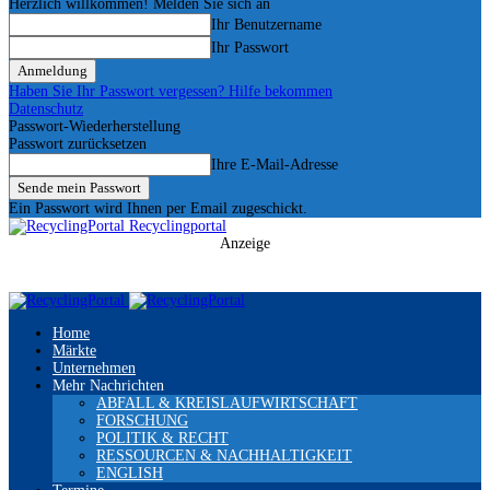
Herzlich willkommen! Melden Sie sich an
Ihr Benutzername
Ihr Passwort
Haben Sie Ihr Passwort vergessen? Hilfe bekommen
Datenschutz
Passwort-Wiederherstellung
Passwort zurücksetzen
Ihre E-Mail-Adresse
Ein Passwort wird Ihnen per Email zugeschickt.
Recyclingportal
Anzeige
Home
Märkte
Unternehmen
Mehr Nachrichten
ABFALL & KREISLAUFWIRTSCHAFT
FORSCHUNG
POLITIK & RECHT
RESSOURCEN & NACHHALTIGKEIT
ENGLISH