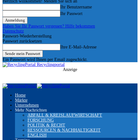
Herzlich willkommen! Melden Sie sich an
Ihr Benutzername
Ihr Passwort
Haben Sie Ihr Passwort vergessen? Hilfe bekommen
Datenschutz
Passwort-Wiederherstellung
Passwort zurücksetzen
Ihre E-Mail-Adresse
Ein Passwort wird Ihnen per Email zugeschickt.
Recyclingportal
Anzeige
Home
Märkte
Unternehmen
Mehr Nachrichten
ABFALL & KREISLAUFWIRTSCHAFT
FORSCHUNG
POLITIK & RECHT
RESSOURCEN & NACHHALTIGKEIT
ENGLISH