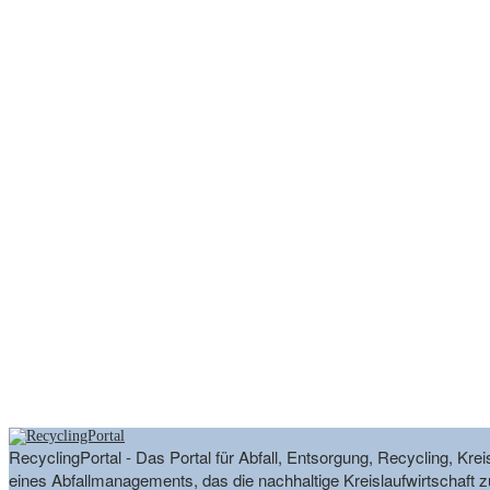
RecyclingPortal - Das Portal für Abfall, Entsorgung, Recycling, K
eines Abfallmanagements, das die nachhaltige Kreislaufwirtschaft zu