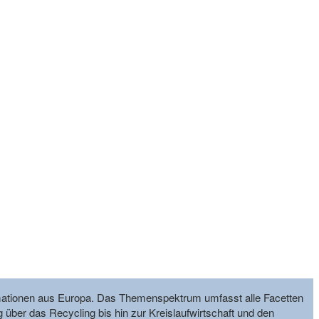
formationen aus Europa. Das Themenspektrum umfasst alle Facetten
g über das Recycling bis hin zur Kreislaufwirtschaft und den