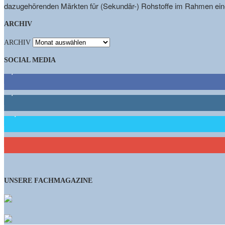
dazugehörenden Märkten für (Sekundär-) Rohstoffe im Rahmen eine
ARCHIV
ARCHIV
SOCIAL MEDIA
9,863
Fans
1,662
Follower
15,658
Follower
460
Abonnenten
UNSERE FACHMAGAZINE