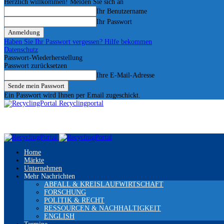
Herzlich willkommen! Melden Sie sich an
Ihr Benutzername
Ihr Passwort
Haben Sie Ihr Passwort vergessen? Hilfe bekommen
Datenschutz
Passwort-Wiederherstellung
Passwort zurücksetzen
Ihre E-Mail-Adresse
Ein Passwort wird Ihnen per Email zugeschickt.
Recyclingportal
Home
Märkte
Unternehmen
Mehr Nachrichten
ABFALL & KREISLAUFWIRTSCHAFT
FORSCHUNG
POLITIK & RECHT
RESSOURCEN & NACHHALTIGKEIT
ENGLISH