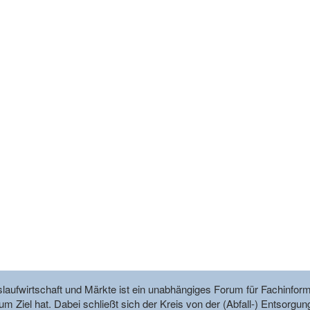
reislaufwirtschaft und Märkte ist ein unabhängiges Forum für Fachin
m Ziel hat. Dabei schließt sich der Kreis von der (Abfall-) Entsorgun